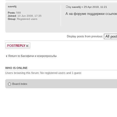
savelij
by
savelij
» 25 Apr 2019, 11:21
Posts:
568
А на форуме поддержки ссылок 
Joined:
10 Jun 2008, 17:35
Group:
Registered users
Display posts from previous:
Post a reply
Return to Багофичи и юзеропросьбы
WHO IS ONLINE
Users browsing this forum: No registered users and 1 guest
Board index