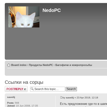
NedoPC
Board index
‹
Продукты NedoPC
‹
Багофичи и юзеропросьбы
Ссылки на сорцы
Post a reply
savelij
by
savelij
» 23 Apr 2019, 12:18
Posts:
568
Есть предложение где-то в шапк
Joined:
10 Jun 2008, 17:35