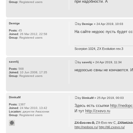
при надобности. А
Group:
Registered users
Demige
by
Demige
» 24 Apr 2019, 10:03
Posts:
45
На сайте недоос пусть будет сс
Joined:
26 Mar 2012, 22:58
Group:
Registered users
Scorpion 1024, ZX Evolution rev.3
savelij
by
savelij
» 24 Apr 2019, 11:34
Posts:
568
недоосью свны не кончаются. И
Joined:
10 Jun 2008, 17:35
Group:
Registered users
DimkaM
by
DimkaM
» 25 Apr 2019, 00:03
Posts:
1387
Здесь есть ссылки
http://nedop
Joined:
24 Mar 2010, 13:42
И тут
http://zxevo.ru
Location:
джунгли Амазонки
Group:
Registered users
ZX-Evo rev B,
ZX-Evo rev C,
ZXNetUsb 
http://nedoos.ru/
http://ti6.zxevo.ru/