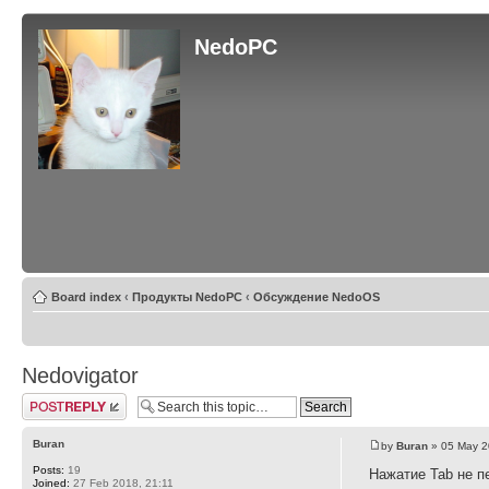
NedoPC
Board index
‹
Продукты NedoPC
‹
Обсуждение NedoOS
Nedovigator
Post a reply
Buran
by
Buran
» 05 May 2
Posts:
19
Нажатие Tab не п
Joined:
27 Feb 2018, 21:11