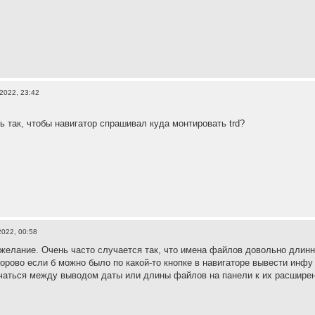
2022, 23:42
ь так, чтобы навигатор спрашивал куда монтировать trd?
2022, 00:58
желание. Очень часто случается так, что имена файлов довольно длинн
орово если б можно было по какой-то кнопке в навигаторе вывести инф
чаться между выводом даты или длины файлов на панели к их расшире