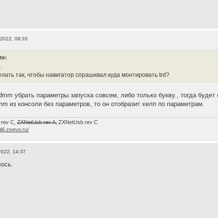
 2022, 08:33
te:
.
елать так, чтобы навигатор спрашивал куда монтировать trd?
 dmm убрать параметры запуска совсем, либо только букву., тогда будет
mm из консоли без параметров, то он отобразит хелп по параметрам.
 rev C,
ZXNetUsb rev A,
ZXNetUsb rev С
/ti6.zxevo.ru/
2022, 14:37
ось.