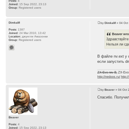
Posts:
4
Joined:
15 Sep 2022, 23:13
Group:
Registered users
DimkaM
by
DimkaM
» 04 Oct
Posts:
1387
Joined:
24 Mar 2010, 13:42
Beaver wro
Location:
джунгли Амазонки
Здравствуйте
Group:
Registered users
Нельзя ли сд
В файле nv.ext у
если запустить d
ZX-Evo rev B,
ZX-Evo
http://nedoos.ru/
http:/
by
Beaver
» 04 Oct 
Спасибо. Получил
Beaver
Posts:
4
Joined:
15 Sep 2022, 23:13