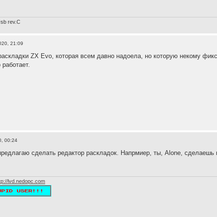
sb rev.С
020, 21:09
раскладки ZX Evo, которая всем давно надоела, но которую некому фик
 работает.
, 00:24
предлагаю сделать редактор раскладок. Напрмиер, ты, Alone, сделаешь 
tp://lvd.nedopc.com