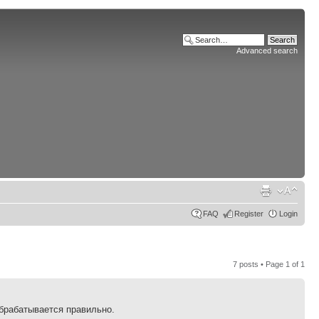
Advanced search
FAQ
Register
Login
7 posts • Page
1
of
1
обрабатывается правильно.