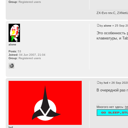
Group:
Registered users
ZX-Evo rev.C, ZXNetU
by
alone
» 25 Sep 2
Это особенность 
клавиатуры, и Tab
alone
Posts:
53
Joined:
04 Jun 2007, 21:04
Group:
Registered users
by
lvd
» 26 Sep 2020
В очередной раз 
Многого нет здесь:
ht
lvd