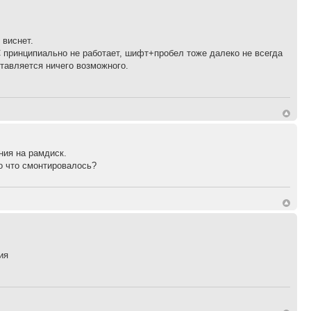
 виснет.
C принципиально не работает, шифт+пробел тоже далеко не всегда
тавляется ничего возможного.
ния на рамдиск.
то что смонтировалось?
ия