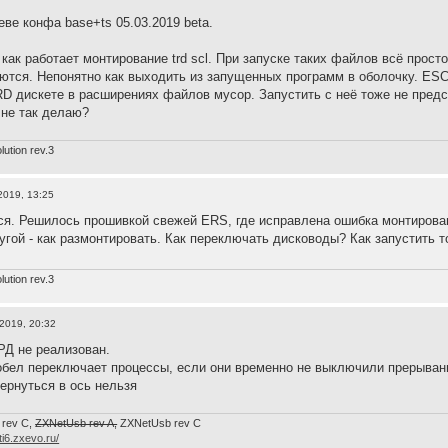
ве конфа base+ts 05.03.2019 beta.
 как работает монтирование trd scl. При запуске таких файлов всё просто
аются. Непонятно как выходить из запущенных программ в оболочку. ES
RD дискете в расширениях файлов мусор. Запустить с неё тоже не предс
 не так делаю?
ution rev.3
2019, 13:25
ся. Решилось прошивкой свежей ERS, где исправлена ошибка монтирова
угой - как размонтировать. Как переключать дисководы? Как запустить 
ution rev.3
 2019, 20:32
ТРД не реализован.
бел переключает процессы, если они временно не выключили прерыван
вернуться в ось нельзя
 rev C,
ZXNetUsb rev A,
ZXNetUsb rev С
/ti6.zxevo.ru/