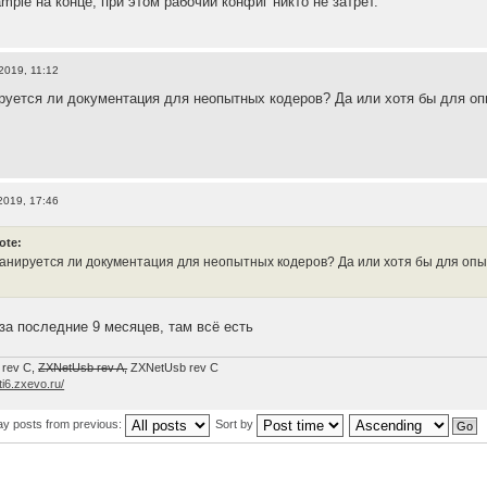
mple на конце, при этом рабочий конфиг никто не затрёт.
2019, 11:12
ируется ли документация для неопытных кодеров? Да или хотя бы для о
2019, 17:46
ote:
планируется ли документация для неопытных кодеров? Да или хотя бы для опы
за последние 9 месяцев, там всё есть
 rev C,
ZXNetUsb rev A,
ZXNetUsb rev С
/ti6.zxevo.ru/
ay posts from previous:
Sort by