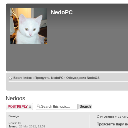
NedoPC
Board index
‹
Продукты NedoPC
‹
Обсуждение NedoOS
Nedoos
Post a reply
Demige
by
Demige
» 21 Apr 
Posts:
45
Проясните пару в
Joined:
26 Mar 2012, 22:58