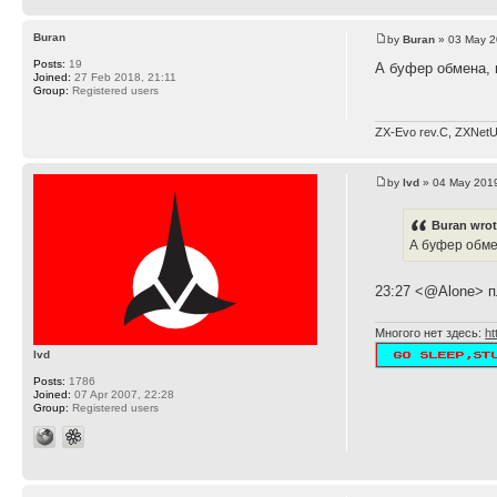
Buran
by
Buran
» 03 May 2
Posts:
19
А буфер обмена, 
Joined:
27 Feb 2018, 21:11
Group:
Registered users
ZX-Evo rev.C, ZXNetU
by
lvd
» 04 May 2019
Buran wrot
А буфер обме
23:27 <@Alone> 
Многого нет здесь:
ht
lvd
Posts:
1786
Joined:
07 Apr 2007, 22:28
Group:
Registered users