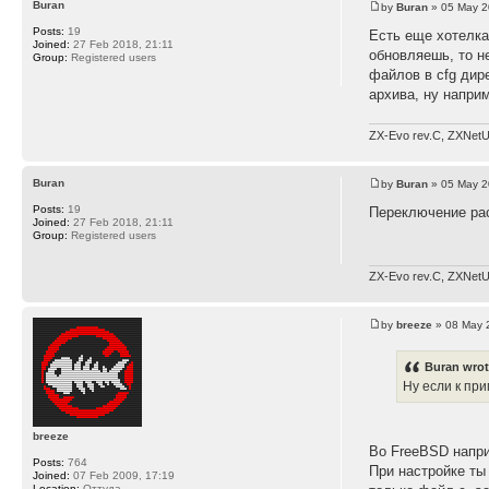
Buran
by
Buran
» 05 May 2
Posts:
19
Есть еще хотелка
Joined:
27 Feb 2018, 21:11
обновляешь, то н
Group:
Registered users
файлов в cfg дир
архива, ну напри
ZX-Evo rev.C, ZXNetU
Buran
by
Buran
» 05 May 2
Posts:
19
Переключение ра
Joined:
27 Feb 2018, 21:11
Group:
Registered users
ZX-Evo rev.C, ZXNetU
by
breeze
» 08 May 
Buran wrot
Ну если к пр
breeze
Во FreeBSD напри
Posts:
764
При настройке ты
Joined:
07 Feb 2009, 17:19
Location:
Оттуда