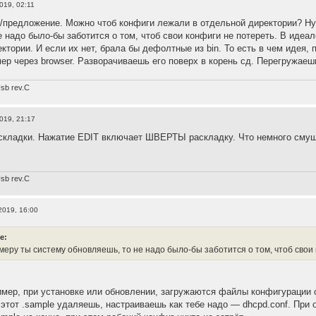
019, 02:11
/предложение. Можно чтоб конфиги лежали в отдельной директории? Ну 
е надо было-бы заботится о том, чтоб свои конфиги не потереть. В идеа
ектории. И если их нет, брала бы дефолтные из bin. То есть в чем идея
мер через browser. Разворачиваешь его поверх в корень сд. Перегружаеш
sb rev.С
019, 21:17
складки. Нажатие EDIT включает ШВЕРТЫ раскладку. Что немного смуща
sb rev.С
2019, 16:00
e:
имеру ты систему обновляешь, то не надо было-бы заботится о том, чтоб свои
мер, при установке или обновлении, загружаются файлы конфигурации с 
 этот .sample удаляешь, настраиваешь как тебе надо — dhcpd.conf. При 