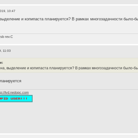
019, 10:47
выделение и копипаста планируется? В рамках многозадачности было-б
sb rev.С
, 11:03
e:
на, выделение и копипаста планируется? В рамках многозадачности было-бы
планируется
tp://lvd.nedopc.com