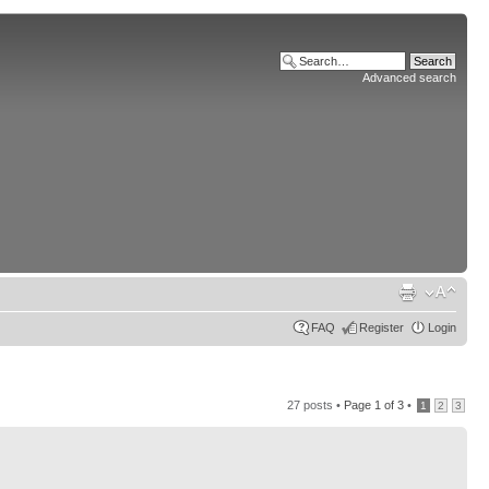
Advanced search
FAQ
Register
Login
27 posts •
Page
1
of
3
•
1
2
3