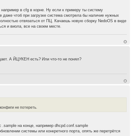
например в cfg в корне. Ну если к примеру ты систему
ле даже чтоб при загрузке система смотрела бы наличие нужных
, полностью отвязаться от ПЦ. Качаешь новую сборку NedoOS в виде
ься и виола, все на своем месте.
ет. А ЙЦУКЕН есть? Или что-то не понял?
 конфиги не потереть.
.sample на конце, например dhcpd.conf.sample
обновлении системы или конкретного порта, опять же перетрётся