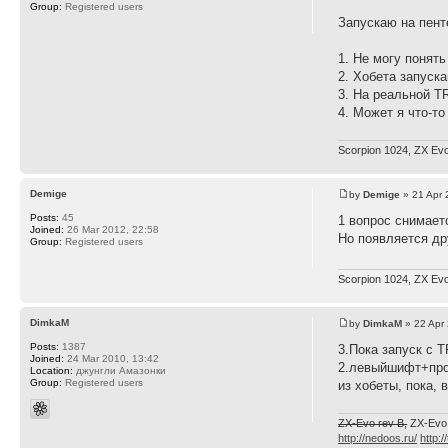
Group:
Registered users
Запускаю на пенте
1. Не могу понять
2. Хобета запуск
3. На реальной T
4. Может я что-то
Scorpion 1024, ZX Evol
Demige
by
Demige
» 21 Apr 
Posts:
45
1 вопрос снимает
Joined:
26 Mar 2012, 22:58
Но появляется др
Group:
Registered users
Scorpion 1024, ZX Evol
DimkaM
by
DimkaM
» 22 Apr
Posts:
1387
3.Пока запуск с 
Joined:
24 Mar 2010, 13:42
2.левыйшифт+про
Location:
джунгли Амазонки
Group:
Registered users
из хобеты, пока, 
ZX-Evo rev B,
ZX-Evo
http://nedoos.ru/
http:/