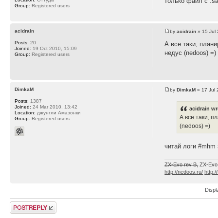
только файл с .sa
Group:
Registered users
acidrain
by
acidrain
» 15 Jul 
Posts:
20
А все таки, план
Joined:
19 Oct 2010, 15:09
недус (nedoos) =)
Group:
Registered users
DimkaM
by
DimkaM
» 17 Jul 
Posts:
1387
Joined:
24 Mar 2010, 13:42
acidrain wr
Location:
джунгли Амазонки
А все таки, 
Group:
Registered users
(nedoos) =)
читай логи #mhm 
ZX-Evo rev B,
ZX-Evo
http://nedoos.ru/
http:/
Displ
Post a reply