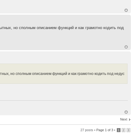
пытных, но сполным описанием функций и как грамотно кодить под
тных, но сполным описанием функций и как грамотно кодить под недус
Next
27 posts •
Page
1
of
3
•
1
2
3