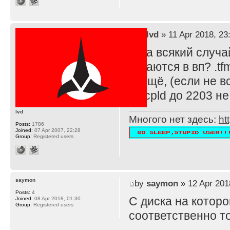
by
lvd
» 11 Apr 2018, 23
А на всякий случ
играются в вп? .tfm
И ещё, (если не в
от cpld до 2203 н
lvd
Многого нет здесь:
ht
Posts:
1786
Joined:
07 Apr 2007, 22:28
Group:
Registered users
saymon
by
saymon
» 12 Apr 201
Posts:
4
С диска на котором
Joined:
08 Apr 2018, 01:30
Group:
Registered users
соответственно т