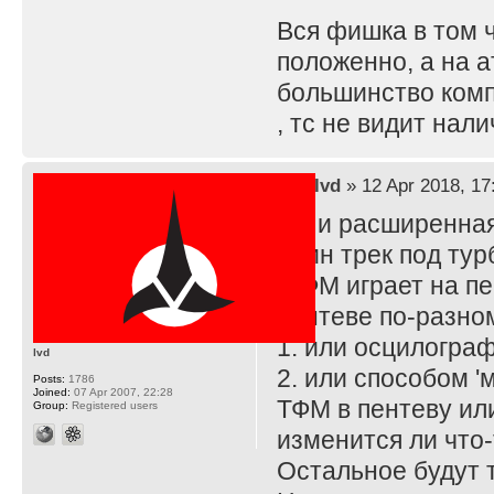
Вся фишка в том ч
положенно, а на а
большинство комп
, тс не видит нал
by
lvd
» 12 Apr 2018, 17
ТС и расширенная
один трек под ту
А ФМ играет на пе
пентеве по-разному
1. или осцилогра
lvd
2. или способом '
Posts:
1786
Joined:
07 Apr 2007, 22:28
ТФМ в пентеву ил
Group:
Registered users
изменится ли что-
Остальное будут т