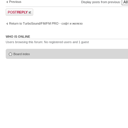
Previous
Display posts from previous:
Post a reply
Return to TurboSound/FM/FM PRO - софт и железо
WHO IS ONLINE
Users browsing this forum: No registered users and 1 guest
Board index