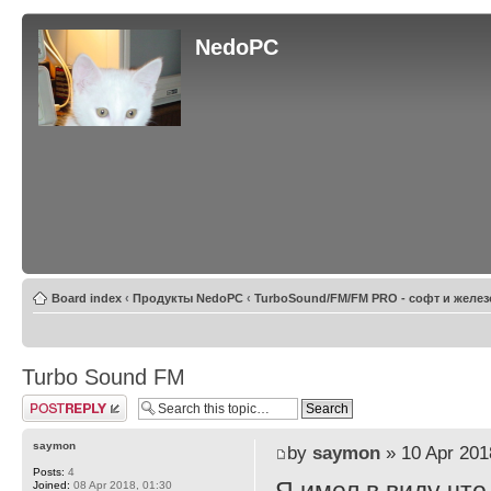
NedoPC
Board index
‹
Продукты NedoPC
‹
TurboSound/FM/FM PRO - софт и желез
Turbo Sound FM
Post a reply
saymon
by
saymon
» 10 Apr 201
Posts:
4
Joined:
08 Apr 2018, 01:30