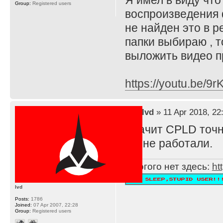
Я имел в виду чт
Group:
Registered users
воспроизведения 
не найден это в р
папки выбираю , т
выложить видео 
https://youtu.be/
by
lvd
» 11 Apr 2018, 22
Значит CPLD точн
бы не работали.
Многого нет здесь:
ht
lvd
Posts:
1786
Joined:
07 Apr 2007, 22:28
Group:
Registered users