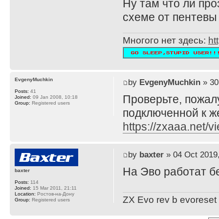
Ну там что ли про
схеме от пентевы
Многого нет здесь:
ht
EvgenyMuchkin
by
EvgenyMuchkin
» 30
Posts:
41
Проверьте, пожал
Joined:
09 Jan 2008, 10:18
Group:
Registered users
подключенной к же
https://zxaaa.net
by
baxter
» 04 Oct 2019,
На Эво работат б
baxter
Posts:
114
Joined:
15 Mar 2011, 21:11
Location:
Ростов-на-Дону
ZX Evo rev b evoreset
Group:
Registered users