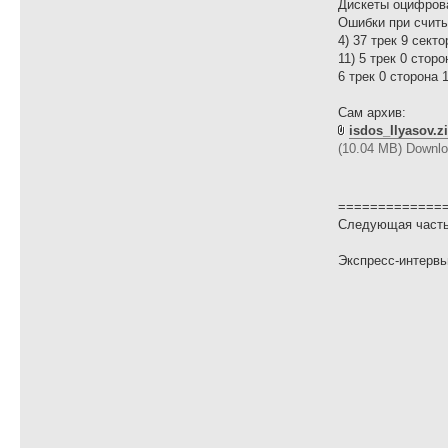
Дискеты оцифрова
Ошибки при считы
4) 37 трек 9 сект
11) 5 трек 0 стор
6 трек 0 сторона 
Сам архив:
isdos_Ilyasov.z
(10.04 MB) Downlo
=============
Следующая часть 
Экспресс-интерв