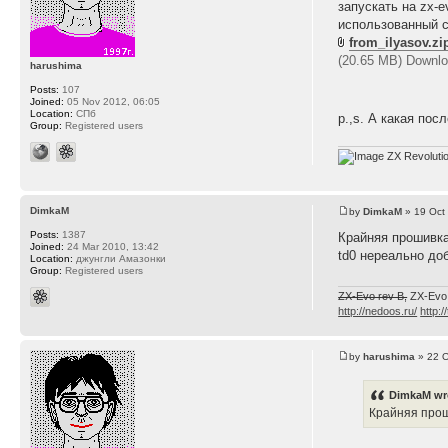
запускать на zx-e
использованный 
from_ilyasov.zi
(20.65 MB) Downlo
harushima
Posts:
107
Joined:
05 Nov 2012, 06:05
Location:
СПб
p.,s. А какая пос
Group:
Registered users
ZX Revoluti
DimkaM
by
DimkaM
» 19 Oct
Posts:
1387
Крайняя прошивка
Joined:
24 Mar 2010, 13:42
td0 нереально до
Location:
джунгли Амазонки
Group:
Registered users
ZX-Evo rev B,
ZX-Evo
http://nedoos.ru/
http:/
by
harushima
» 22 O
DimkaM wr
Крайняя прош