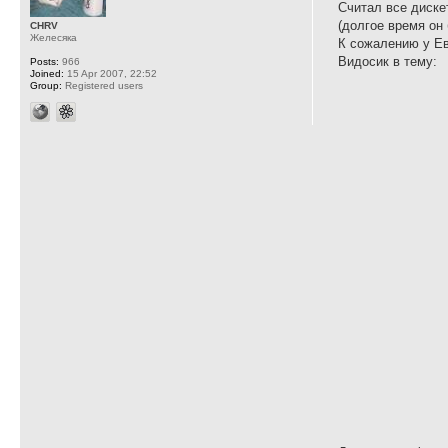
Считал все диск
(долгое время он
CHRV
Желесяка
К сожалению у Ев
Видосик в тему:
Posts:
966
Joined:
15 Apr 2007, 22:52
Group:
Registered users