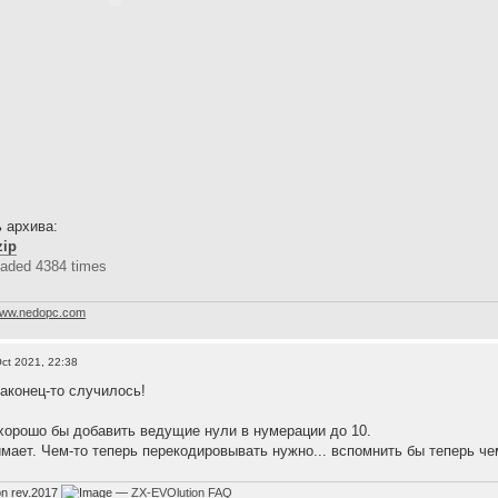
 архива:
zip
aded 4384 times
ww.nedopc.com
ct 2021, 22:38
наконец-то случилось!
хорошо бы добавить ведущие нули в нумерации до 10.
имает. Чем-то теперь перекодировывать нужно... вспомнить бы теперь че
on rev.2017
—
ZX-EVOlution FAQ