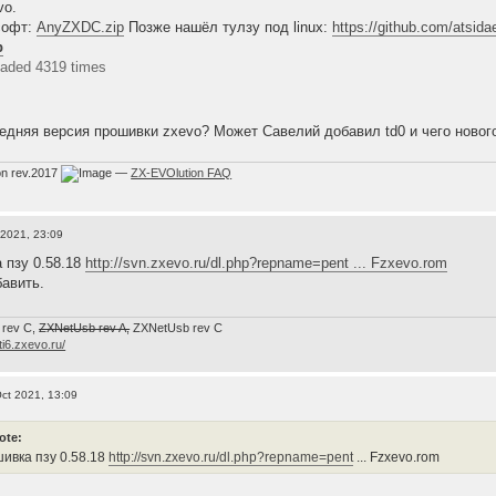
vo.
софт:
AnyZXDC.zip
Позже нашёл тулзу под linux:
https://github.com/atsida
p
aded 4319 times
ледняя версия прошивки zxevo? Может Савелий добавил td0 и чего нового 
on rev.2017
—
ZX-EVOlution FAQ
 2021, 23:09
 пзу 0.58.18
http://svn.zxevo.ru/dl.php?repname=pent ... Fzxevo.rom
бавить.
 rev C,
ZXNetUsb rev A,
ZXNetUsb rev С
/ti6.zxevo.ru/
ct 2021, 13:09
ote:
ивка пзу 0.58.18
http://svn.zxevo.ru/dl.php?repname=pent
... Fzxevo.rom