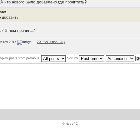
 А что нового было добавлено где прочитать?
ote:
о добавить.
о? В чём причина?
on rev.2017
—
ZX-EVOlution FAQ
isplay posts from previous:
Sort by
© NedoPC