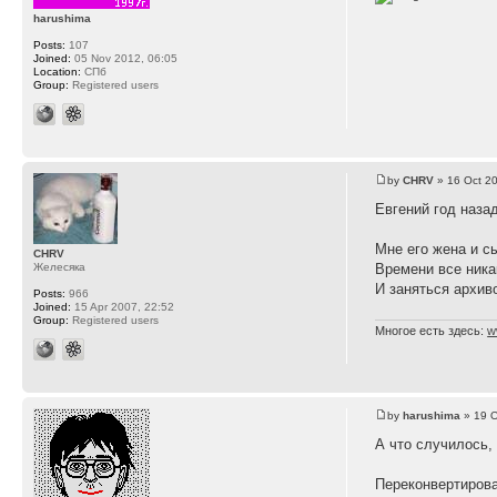
harushima
Posts:
107
Joined:
05 Nov 2012, 06:05
Location:
СПб
Group:
Registered users
by
CHRV
» 16 Oct 20
Евгений год наза
Мне его жена и 
CHRV
Желесяка
Времени все ника
И заняться архив
Posts:
966
Joined:
15 Apr 2007, 22:52
Group:
Registered users
Многое есть здесь:
w
by
harushima
» 19 O
А что случилось,
Переконвертирова