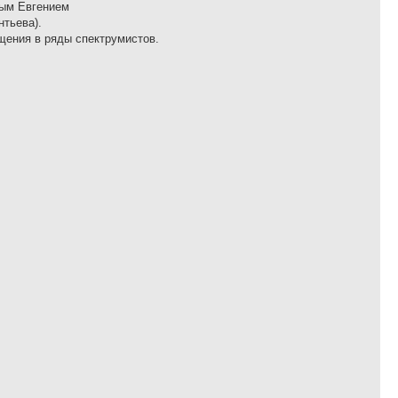
вым Евгением
нтьева).
щения в ряды спектрумистов.