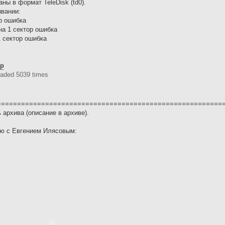
ны в формат TeleDisk (td0).
вании:
ор ошибка
она 1 сектор ошибка
1 сектор ошибка
ip
aded 5039 times
========================================================
архива (описание в архиве).
ью с Евгением Илясовым: