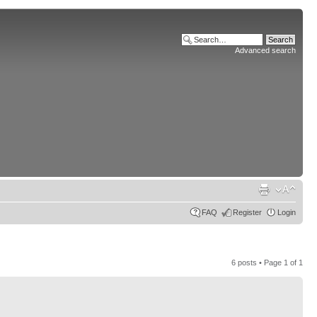
Advanced search
FAQ
Register
Login
6 posts • Page
1
of
1