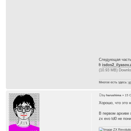
Следующая часть
isdos2_ilyasov.
(10.93 MB) Downlo
Многое есть здесь:
w
by
harushima
» 15 O
Хорошо, что это 
В первом архиве 
zx evo td0 не пон
ZX Revoluti