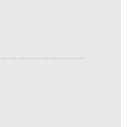
======================================