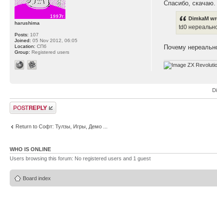
Спасибо, скачаю.
DimkaM wr
harushima
td0 нереальн
Posts:
107
Joined:
05 Nov 2012, 06:05
Почему нереальн
Location:
СПб
Group:
Registered users
ZX Revoluti
D
Post a reply
Return to Софт: Тулзы, Игры, Демо ...
WHO IS ONLINE
Users browsing this forum: No registered users and 1 guest
Board index