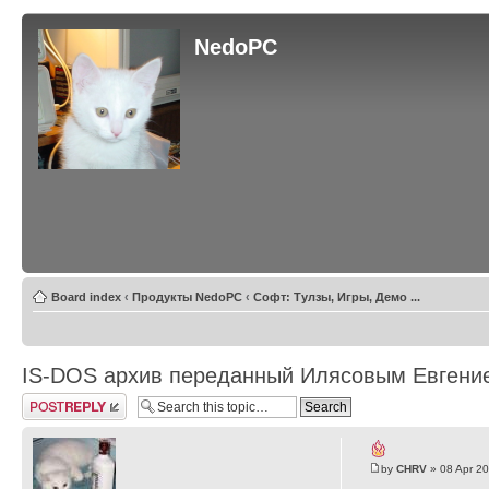
NedoPC
Board index
‹
Продукты NedoPC
‹
Софт: Тулзы, Игры, Демо ...
IS-DOS архив переданный Илясовым Евгени
Post a reply
by
CHRV
» 08 Apr 20