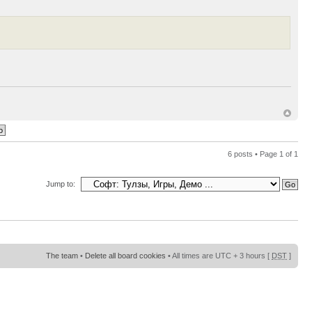
6 posts • Page
1
of
1
Jump to:
The team
•
Delete all board cookies
• All times are UTC + 3 hours [
DST
]