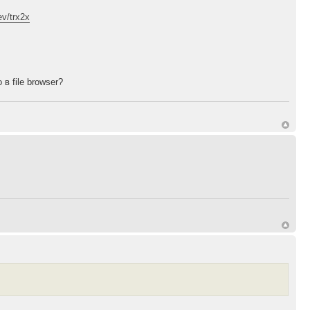
ev/trx2x
в file browser?