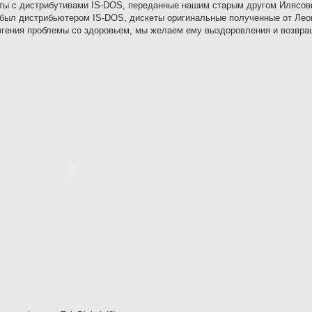
еты с дистрибутивами IS-DOS, переданные нашим старым другом Илясо
 был дистрибьютером IS-DOS, дискеты оригинальные полученные от Лео
гения проблемы со здоровьем, мы желаем ему выздоровления и возвра