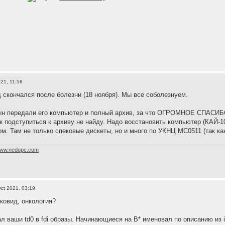
21, 11:58
д скончался после болезни (18 ноября). Мы все соболезнуем.
сын передали его компьютер и полный архив, за что ОГРОМНОЕ СПАСИБ
к подступиться к архиву не найду. Надо восстановить компьютер (КАЙ-10
ом. Там не только спековые дискеты, но и много по УКНЦ МС0511 (так к
ww.nedopc.com
ct 2021, 03:19
 ковид, онкология?
л ваши td0 в fdi образы. Начинающиеся на B* именовал по описанию из i