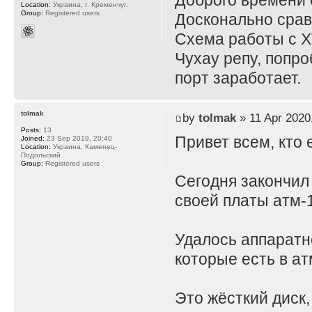
Доброго времени 
Location:
Украина, г. Кременчуг.
Group:
Registered users
Досконально сравн
Схема работы с Х
Чухау репу, попро
порт заработает.
tolmak
by
tolmak
» 11 Apr 2020
Posts:
13
Привет всем, кто 
Joined:
23 Sep 2019, 20:40
Location:
Украина, Каменец-
Подольский
Group:
Registered users
Сегодня закончил
своей платы атм-1
Удалось аппаратн
которые есть в атм
Это жёсткий диск,