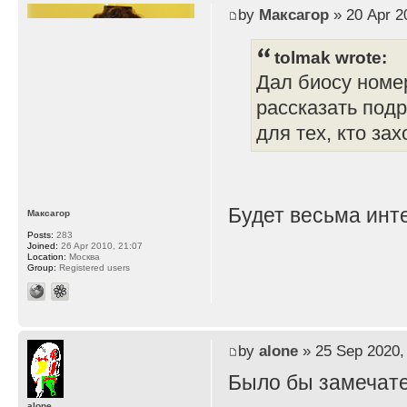
by
Максагор
» 20 Apr 2
tolmak wrote:
Дал биосу номе
рассказать подр
для тех, кто зах
Будет весьма инте
Максагор
Posts:
283
Joined:
26 Apr 2010, 21:07
Location:
Москва
Group:
Registered users
by
alone
» 25 Sep 2020,
Было бы замечате
alone