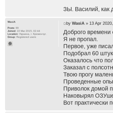
ЗЫ. Василий, как 
WasiA
by
WasiA
» 13 Apr 2020,
Posts:
99
Доброго времени 
Joined:
10 Mar 2015, 02:44
Location:
Украина, г. Кременчуг.
Group:
Registered users
Я не пропал.
Первое, уже писал
Подобрал 60 штук
Оказалось что пол
Заказал с полсотн
Твою прогу мален
Проведенные опы
Приволок домой п
Наковырял ОЗУшек
Вот практически п