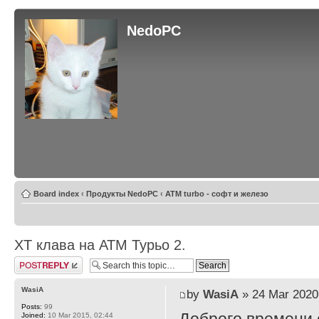
NedoPC
Board index
‹
Продукты NedoPC
‹
ATM turbo - софт и железо
ХТ клава на АТМ Турьо 2.
Post a reply
WasiA
by
WasiA
» 24 Mar 2020
Posts:
99
Joined:
10 Mar 2015, 02:44