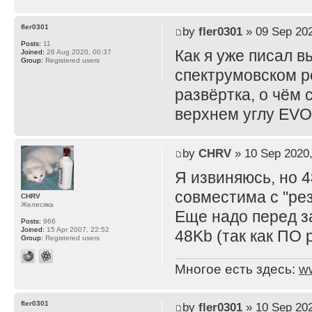
fler0301
by
fler0301
» 09 Sep 202
Posts:
11
Как я уже писал 
Joined:
26 Aug 2020, 00:37
Group:
Registered users
спектрумовском р
развёртка, о чём 
верхнем углу EVO 
by
CHRV
» 10 Sep 2020,
Я извиняюсь, но 4
совместима с "рез
CHRV
Желесяка
Еще надо перед з
Posts:
966
Joined:
15 Apr 2007, 22:52
48Kb (так как ПО 
Group:
Registered users
Многое есть здесь:
w
fler0301
by
fler0301
» 10 Sep 202