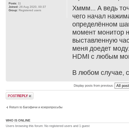
Posts:
11
Хммм... А ведь то
Joined:
26 Aug 2020, 00:37
Group:
Registered users
чего начал нажима
определённом шаге
момент монитор н
выставленную част
меня доедет моду
HDMI с любым мо
В любом случае, с
Display posts from previous:
Post a reply
Return to Багофичи и юзеропросьбы
WHO IS ONLINE
Users browsing this forum: No registered users and 1 guest