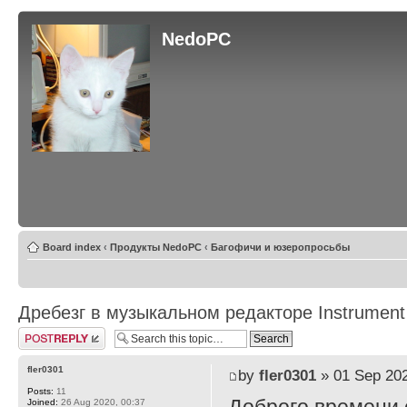
NedoPC
Board index
‹
Продукты NedoPC
‹
Багофичи и юзеропросьбы
Дребезг в музыкальном редакторе Instrument
Post a reply
fler0301
by
fler0301
» 01 Sep 202
Posts:
11
Joined:
26 Aug 2020, 00:37