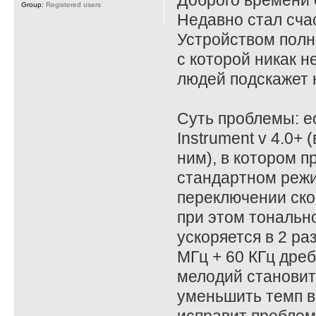
Доброго времени 
Group:
Registered users
Недавно стал сча
Устройством полн
с которой никак н
людей подскажет к
Суть проблемы: 
Instrument v 4.0+
ним), в котором 
стандартном режим
переключении ско
при этом тональн
ускоряется в 2 ра
МГц + 60 КГц дреб
мелодий становитс
уменьшить темп в