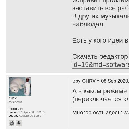
исправит проблему
заставить всё ра
В других музыкал
наблюдал.
Есть у кого идеи 
Скачать редактор
id=15&md=softwar
by
CHRV
» 08 Sep 2020,
А в каком режиме
(переключается кл
CHRV
Желесяка
Posts:
966
Многое есть здесь:
w
Joined:
15 Apr 2007, 22:52
Group:
Registered users