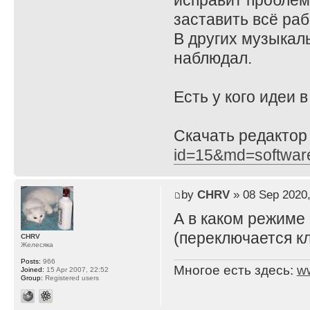
исправит проблему
заставить всё ра
В других музыкал
наблюдал.
Есть у кого идеи 
Скачать редактор
id=15&md=softwar
by
CHRV
» 08 Sep 2020,
А в каком режиме
(переключается кл
CHRV
Желесяка
Posts:
966
Многое есть здесь:
w
Joined:
15 Apr 2007, 22:52
Group:
Registered users