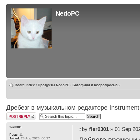
NedoPC
Board index
‹
Продукты NedoPC
‹
Багофичи и юзеропросьбы
Дребезг в музыкальном редакторе Instrument
Post a reply
fler0301
by
fler0301
» 01 Sep 202
Posts:
11
Joined:
26 Aug 2020, 00:37