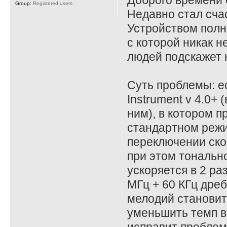
Доброго времени 
Group:
Registered users
Недавно стал сча
Устройством полн
с которой никак н
людей подскажет к
Суть проблемы: 
Instrument v 4.0+
ним), в котором 
стандартном режим
переключении ско
при этом тональн
ускоряется в 2 ра
МГц + 60 КГц дреб
мелодий становитс
уменьшить темп в