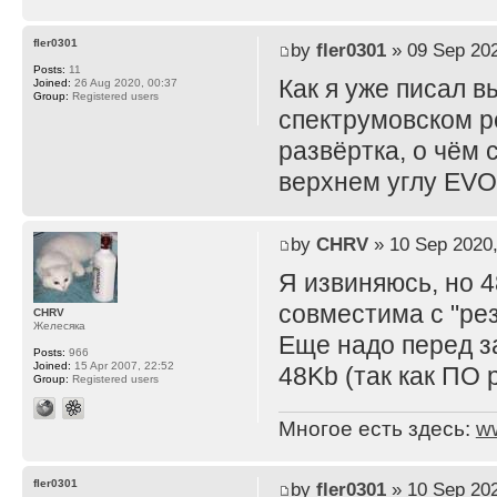
fler0301
by
fler0301
» 09 Sep 202
Posts:
11
Как я уже писал 
Joined:
26 Aug 2020, 00:37
Group:
Registered users
спектрумовском р
развёртка, о чём 
верхнем углу EVO 
by
CHRV
» 10 Sep 2020,
Я извиняюсь, но 4
совместима с "рез
CHRV
Желесяка
Еще надо перед з
Posts:
966
Joined:
15 Apr 2007, 22:52
48Kb (так как ПО 
Group:
Registered users
Многое есть здесь:
w
fler0301
by
fler0301
» 10 Sep 202