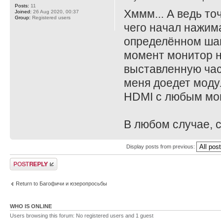
Posts:
11
Хммм... А ведь то
Joined:
26 Aug 2020, 00:37
Group:
Registered users
чего начал нажима
определённом шаге
момент монитор н
выставленную част
меня доедет моду
HDMI с любым мо
В любом случае, с
Display posts from previous:
Post a reply
Return to Багофичи и юзеропросьбы
WHO IS ONLINE
Users browsing this forum: No registered users and 1 guest