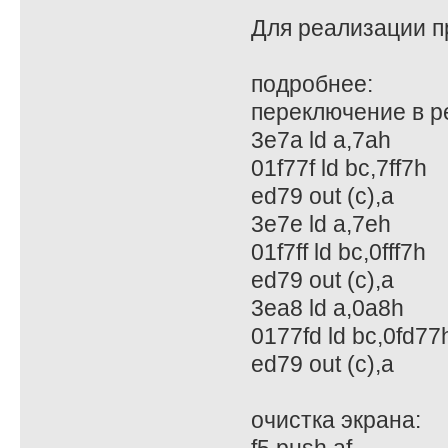
Для реализации п
подробнее:
переключение в ре
3e7a ld a,7ah
01f77f ld bc,7ff7h
ed79 out (c),a
3e7e ld a,7eh
01f7ff ld bc,0fff7h
ed79 out (c),a
3ea8 ld a,0a8h
0177fd ld bc,0fd77
ed79 out (c),a
очистка экрана: