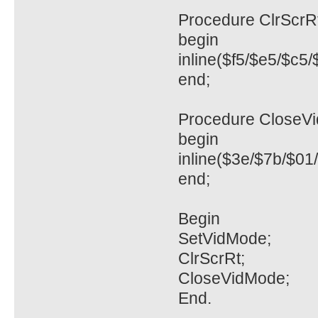
Procedure ClrScrRt
begin
inline($f5/$e5/$c5
end;
Procedure CloseV
begin
inline($3e/$7b/$01
end;
Begin
SetVidMode;
ClrScrRt;
CloseVidMode;
End.