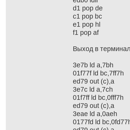
edb0 ldir
d1 pop de
c1 pop bc
e1 pop hl
f1 pop af
Выход в терминал
3e7b ld a,7bh
01f77f ld bc,7ff7h
ed79 out (c),a
3e7c ld a,7ch
01f7ff ld bc,0fff7h
ed79 out (c),a
3eae ld a,0aeh
0177fd ld bc,0fd77