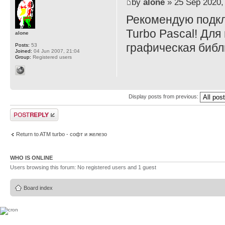
by
alone
» 25 Sep 2020,
Рекомендую подкл
Turbo Pascal! Для
alone
графическая библ
Posts:
53
Joined:
04 Jun 2007, 21:04
Group:
Registered users
Display posts from previous:
Post a reply
Return to ATM turbo - софт и железо
WHO IS ONLINE
Users browsing this forum: No registered users and 1 guest
Board index