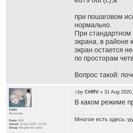
ed79 out (c),a
при пошаговом ис
нормально.
При стандартном 
экрана, в районе к
экран остается н
по просторам чет
Вопрос такой: поч
by
CHRV
» 31 Aug 2020,
В каком режиме п
CHRV
Желесяка
Многое есть здесь:
w
Posts:
966
Joined:
15 Apr 2007, 22:52
Group:
Registered users