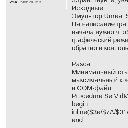
Здравствуйте, ув
Group:
Registered users
Исходные:
Эмулятор Unreal S
На написание гра
начала нужно что
графический режи
обратно в консоль
Pascal:
Минимальный стар
максимальный кон
в COM-файл.
Procedure SetVid
begin
inline($3e/$7A/$01
end;