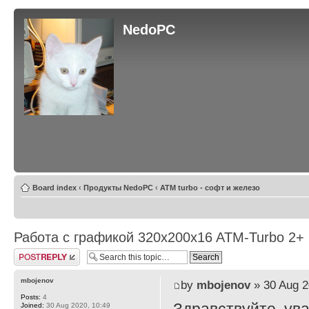
NedoPC
Board index
‹
Продукты NedoPC
‹
ATM turbo - софт и железо
Работа с графикой 320x200x16 ATM-Turbo 2+
Post a reply
mbojenov
by
mbojenov
» 30 Aug 2
Posts:
4
Joined:
30 Aug 2020, 10:49