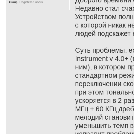
Доброго времени 
Group:
Registered users
Недавно стал сча
Устройством полн
с которой никак н
людей подскажет к
Суть проблемы: 
Instrument v 4.0+
ним), в котором 
стандартном режим
переключении ско
при этом тональн
ускоряется в 2 ра
МГц + 60 КГц дреб
мелодий становитс
уменьшить темп в