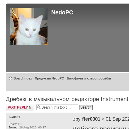
NedoPC
Board index
‹
Продукты NedoPC
‹
Багофичи и юзеропросьбы
Дребезг в музыкальном редакторе Instrument
Post a reply
fler0301
by
fler0301
» 01 Sep 202
Posts:
11
Joined:
26 Aug 2020, 00:37