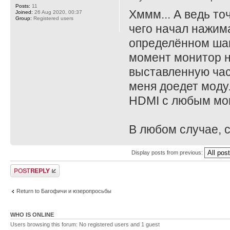
Posts:
11
Хммм... А ведь то
Joined:
26 Aug 2020, 00:37
Group:
Registered users
чего начал нажима
определённом шаге
момент монитор н
выставленную част
меня доедет моду
HDMI с любым мо
В любом случае, с
Display posts from previous:
Post a reply
Return to Багофичи и юзеропросьбы
WHO IS ONLINE
Users browsing this forum: No registered users and 1 guest