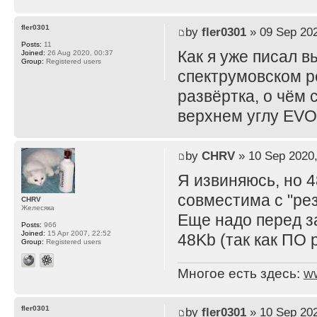
fler0301
by
fler0301
» 09 Sep 202
Posts:
11
Как я уже писал 
Joined:
26 Aug 2020, 00:37
Group:
Registered users
спектрумовском р
развёртка, о чём 
верхнем углу EVO 
by
CHRV
» 10 Sep 2020,
Я извиняюсь, но 4
совместима с "рез
CHRV
Желесяка
Еще надо перед з
Posts:
966
Joined:
15 Apr 2007, 22:52
48Kb (так как ПО 
Group:
Registered users
Многое есть здесь:
w
fler0301
by
fler0301
» 10 Sep 202