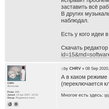
исправит проблему
заставить всё ра
В других музыкал
наблюдал.
Есть у кого идеи 
Скачать редактор
id=15&md=softwar
by
CHRV
» 08 Sep 2020,
А в каком режиме
(переключается кл
CHRV
Желесяка
Posts:
966
Многое есть здесь:
w
Joined:
15 Apr 2007, 22:52
Group:
Registered users