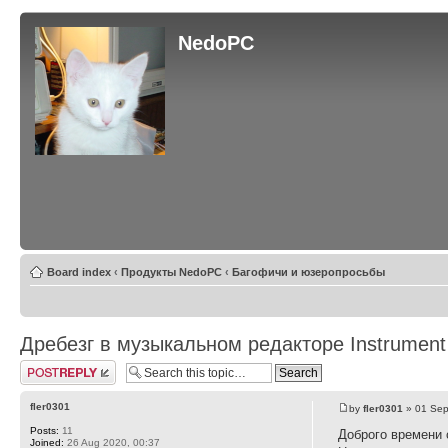
NedoPC
Board index
‹
Продукты NedoPC
‹
Багофичи и юзеропросьбы
Дребезг в музыкальном редакторе Instrument
Post a reply
fler0301
by
fler0301
» 01 Sep
Posts:
11
Доброго времени 
Joined:
26 Aug 2020, 00:37