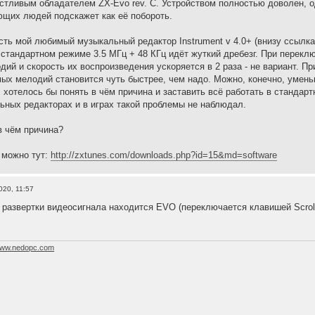
стливым обладателем ZX-Evo rev. C. Устройством полностью доволен, од
ющих людей подскажет как её побороть.
сть мой любимый музыкальный редактор Instrument v 4.0+ (внизу ссылка
стандартном режиме 3.5 МГц + 48 КГц идёт жуткий дребезг. При переклю
дий и скорость их воспроизведения ускоряется в 2 раза - не вариант. Пр
ых мелодий становится чуть быстрее, чем надо. Можно, конечно, уменьш
, хотелось бы понять в чём причина и заставить всё работать в стандар
ьных редакторах и в играх такой проблемы не наблюдал.
в чём причина?
 можно тут:
http://zxtunes.com/downloads.php?id=15&md=software
020, 11:57
 развертки видеосигнала находится EVO (переключается клавишей Scroll
ww.nedopc.com