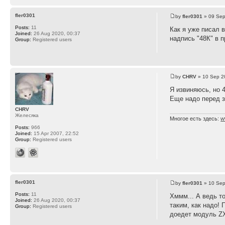
fler0301
by
fler0301
» 09 Sep
Posts:
11
Как я уже писал 
Joined:
26 Aug 2020, 00:37
надпись "48К" в 
Group:
Registered users
by
CHRV
» 10 Sep 2
Я извиняюсь, но 4
Еще надо перед з
CHRV
Желесяка
Многое есть здесь:
w
Posts:
966
Joined:
15 Apr 2007, 22:52
Group:
Registered users
fler0301
by
fler0301
» 10 Sep
Posts:
11
Хммм... А ведь т
Joined:
26 Aug 2020, 00:37
таким, как надо!
Group:
Registered users
доедет модуль ZX