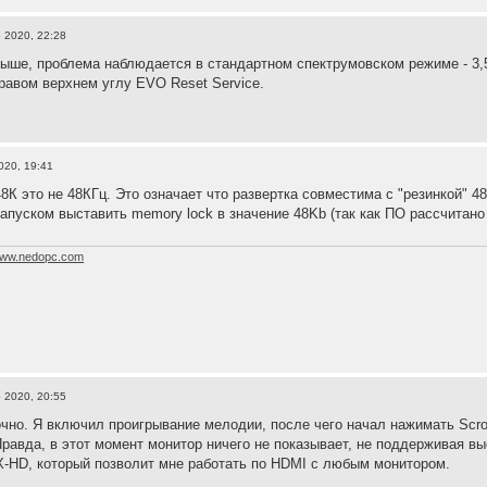
 2020, 22:28
выше, проблема наблюдается в стандартном спектрумовском режиме - 3,5
правом верхнем углу EVO Reset Service.
020, 19:41
8К это не 48КГц. Это означает что развертка совместима с "резинкой" 4
апуском выставить memory lock в значение 48Kb (так как ПО рассчитано 
ww.nedopc.com
 2020, 20:55
очно. Я включил проигрывание мелодии, после чего начал нажимать Scro
 Правда, в этот момент монитор ничего не показывает, не поддерживая в
-HD, который позволит мне работать по HDMI с любым монитором.