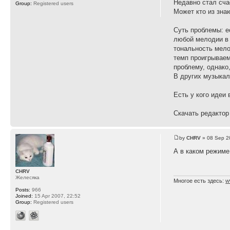
Недавно стал сча
Group:
Registered users
Может кто из зна
Суть проблемы: е
любой мелодии в 
тональность мело
темп проигрываем
проблему, однако
В других музыкал
Есть у кого идеи 
Скачать редактор
by
CHRV
» 08 Sep 2
А в каком режиме
CHRV
Желесяка
Многое есть здесь:
w
Posts:
966
Joined:
15 Apr 2007, 22:52
Group:
Registered users