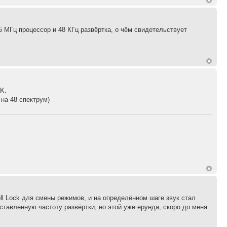
 МГц процессор и 48 КГц развёртка, о чём свидетельствует
8K.
на 48 спектрум)
ll Lock для смены режимов, и на определённом шаге звук стал
ыставленную частоту развёртки, но этой уже ерунда, скоро до меня