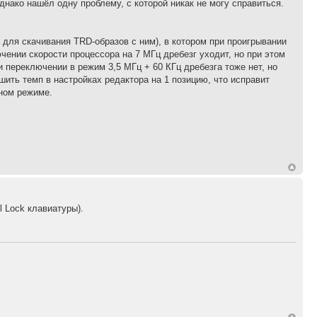
нако нашёл одну проблему, с которой никак не могу справиться.
 для скачивания TRD-образов с ним), в котором при проигрывании
чении скорости процессора на 7 МГц дребезг уходит, но при этом
и переключении в режим 3,5 МГц + 60 КГц дребезга тоже нет, но
ить темп в настройках редактора на 1 позицию, что исправит
тном режиме.
 Lock клавиатуры).