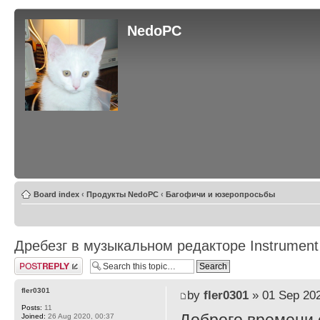
NedoPC
Board index
‹
Продукты NedoPC
‹
Багофичи и юзеропросьбы
Дребезг в музыкальном редакторе Instrument
Post a reply
fler0301
by
fler0301
» 01 Sep 202
Posts:
11
Joined:
26 Aug 2020, 00:37