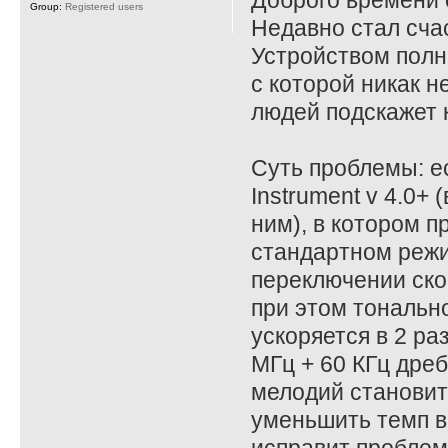
Доброго времени 
Group:
Registered users
Недавно стал сча
Устройством полн
с которой никак н
людей подскажет к
Суть проблемы: 
Instrument v 4.0+
ним), в котором 
стандартном режим
переключении ско
при этом тональн
ускоряется в 2 ра
МГц + 60 КГц дреб
мелодий становитс
уменьшить темп в