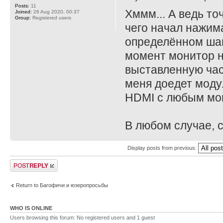
Posts:
11
Хммм... А ведь то
Joined:
26 Aug 2020, 00:37
Group:
Registered users
чего начал нажима
определённом шаге
момент монитор н
выставленную част
меня доедет моду
HDMI с любым мо
В любом случае, с
Display posts from previous:
Post a reply
Return to Багофичи и юзеропросьбы
WHO IS ONLINE
Users browsing this forum: No registered users and 1 guest