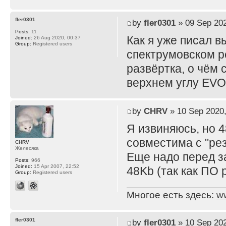
fler0301
by
fler0301
» 09 Sep 202
Posts:
11
Как я уже писал 
Joined:
26 Aug 2020, 00:37
Group:
Registered users
спектрумовском р
развёртка, о чём 
верхнем углу EVO 
by
CHRV
» 10 Sep 2020,
Я извиняюсь, но 4
совместима с "рез
CHRV
Желесяка
Еще надо перед з
Posts:
966
Joined:
15 Apr 2007, 22:52
48Kb (так как ПО 
Group:
Registered users
Многое есть здесь:
w
fler0301
by
fler0301
» 10 Sep 202