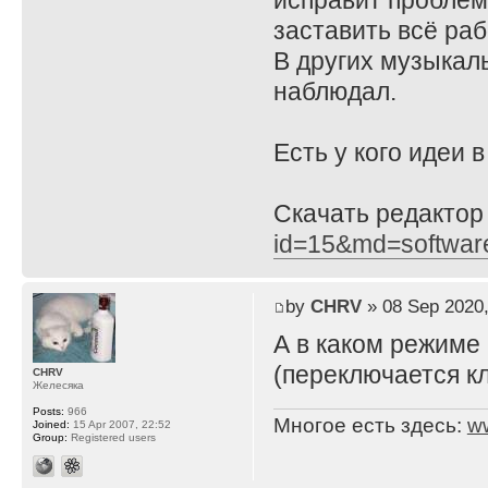
исправит проблему
заставить всё ра
В других музыкал
наблюдал.
Есть у кого идеи 
Скачать редактор
id=15&md=softwar
by
CHRV
» 08 Sep 2020,
А в каком режиме
(переключается кл
CHRV
Желесяка
Posts:
966
Многое есть здесь:
w
Joined:
15 Apr 2007, 22:52
Group:
Registered users