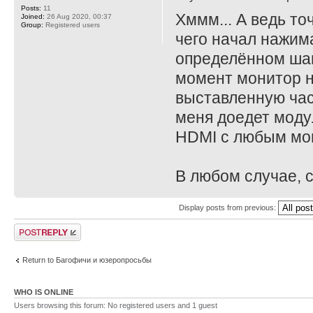
Posts:
11
Хммм... А ведь то
Joined:
26 Aug 2020, 00:37
Group:
Registered users
чего начал нажима
определённом шаге
момент монитор н
выставленную част
меня доедет моду
HDMI с любым мо
В любом случае, с
Display posts from previous:
Post a reply
Return to Багофичи и юзеропросьбы
WHO IS ONLINE
Users browsing this forum: No registered users and 1 guest