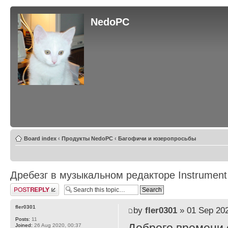
NedoPC
Board index
‹
Продукты NedoPC
‹
Багофичи и юзеропросьбы
Дребезг в музыкальном редакторе Instrument
Post a reply
fler0301
by
fler0301
» 01 Sep 202
Posts:
11
Joined:
26 Aug 2020, 00:37