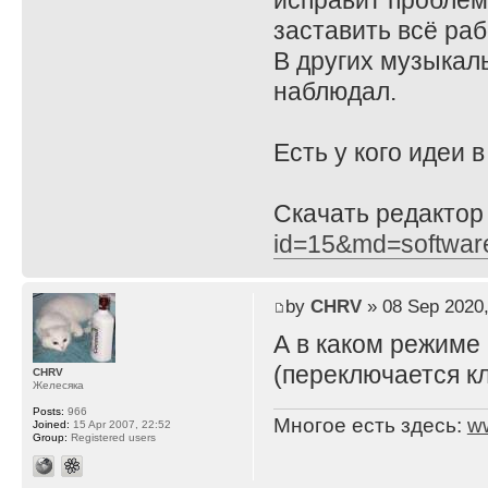
исправит проблему
заставить всё ра
В других музыкал
наблюдал.
Есть у кого идеи 
Скачать редактор
id=15&md=softwar
by
CHRV
» 08 Sep 2020,
А в каком режиме
(переключается кл
CHRV
Желесяка
Posts:
966
Многое есть здесь:
w
Joined:
15 Apr 2007, 22:52
Group:
Registered users