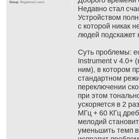
Доброго времени 
Group:
Registered users
Недавно стал сча
Устройством полн
с которой никак н
людей подскажет к
Суть проблемы: 
Instrument v 4.0+
ним), в котором 
стандартном режим
переключении ско
при этом тональн
ускоряется в 2 ра
МГц + 60 КГц дреб
мелодий становитс
уменьшить темп в