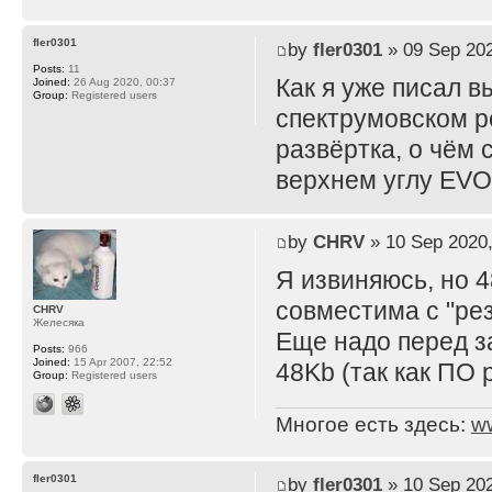
fler0301
by
fler0301
» 09 Sep 202
Posts:
11
Как я уже писал 
Joined:
26 Aug 2020, 00:37
Group:
Registered users
спектрумовском р
развёртка, о чём 
верхнем углу EVO 
by
CHRV
» 10 Sep 2020,
Я извиняюсь, но 4
совместима с "рез
CHRV
Желесяка
Еще надо перед з
Posts:
966
Joined:
15 Apr 2007, 22:52
48Kb (так как ПО 
Group:
Registered users
Многое есть здесь:
w
fler0301
by
fler0301
» 10 Sep 202