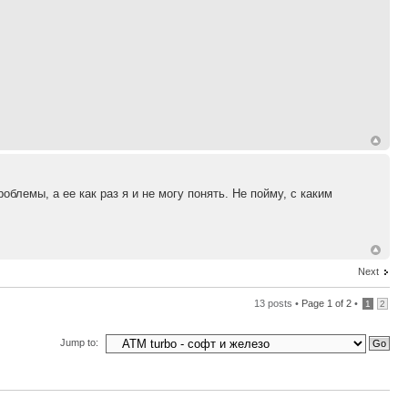
блемы, а ее как раз я и не могу понять. Не пойму, с каким
Next
13 posts •
Page
1
of
2
•
1
2
Jump to: