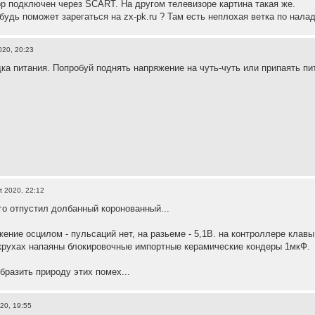
р подключен через SCART. На другом телевизоре картина такая же.
будь поможет зарегаться на zx-pk.ru ? Там есть неплохая ветка по налад
020, 20:23
ка питания. Попробуй поднять напряжение на чуть-чуть или припаять пи
t 2020, 22:12
го отпустил долбанный коронованный...
ение осцилом - пульсаций нет, на разьеме - 5,1В. на контроллере клавы
крухах напаяны блокировочные импортные керамические кондеры 1мкФ.
бразить природу этих помех...
20, 19:55