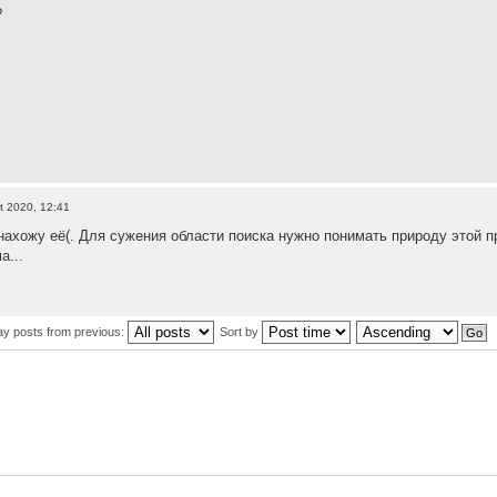
?
t 2020, 12:41
ахожу её(. Для сужения области поиска нужно понимать природу этой про
а...
ay posts from previous:
Sort by