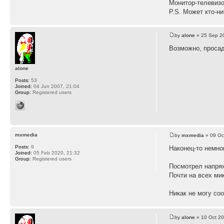
Монитор-телевизо
P.S. Может кто-ни
by
alone
» 25 Sep 2
Возможно, просад
alone
Posts:
53
Joined:
04 Jun 2007, 21:04
Group:
Registered users
mxmedia
by
mxmedia
» 09 Oc
Posts:
9
Наконец-то немно
Joined:
05 Feb 2020, 21:32
Group:
Registered users
Посмотрел напряж
Почти на всех ми
Никак не могу соо
by
alone
» 10 Oct 20