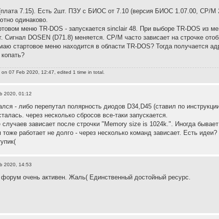
плата 7.15). Есть 2шт. ПЗУ с БИОС от 7.10 (версия БИОС 1.07.00, CP/M 
ютно одинаково.
товом меню TR-DOS - запускается sinclair 48. При выборе TR-DOS из меню
т. Сигнал DOSEN (D71.8) меняется. CP/M часто зависает на строчке ото
маю стартовое меню находится в области TR-DOS? Тогда получается ад
 копать?
a
on 07 Feb 2020, 12:47, edited 1 time in total.
b 2020, 01:12
лся - либо перепутал полярность диодов D34,D45 (ставил по инструкции
талась. через несколько сбросов все-таки запускается.
 случаев зависает после строчки "Memory size is 1024k.". Иногда бывае
я тоже работает не долго - через несколько команд зависает. Есть идеи
тупик(
b 2020, 14:53
форум очень активен. Жаль( Единственный достойный ресурс.