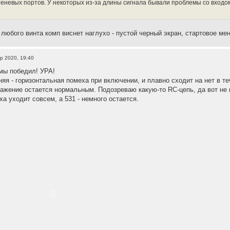
теневых портов. У некоторых из-за длины сигнала бывали проблемы со входом
любого винта комп виснет наглухо - пустой черный экран, стартовое ме
p 2020, 19:40
мы победил! УРА!
яя - горизонтальная помеха при включении, и плавно сходит на нет в т
ажение остается нормальным. Подозреваю какую-то RC-цепь, да вот не м
ха уходит совсем, а 531 - немного остается.