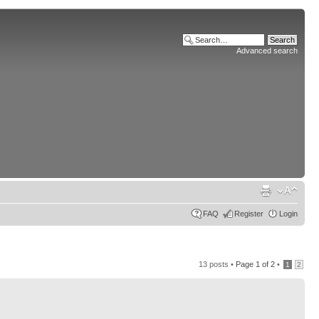
Advanced search
FAQ
Register
Login
13 posts •
Page
1
of
2
•
1
2