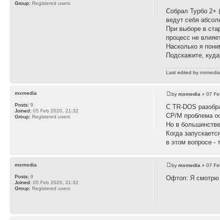
Group:
Registered users
Собрал Турбо 2+ (
ведут себя абсол
При выборе в стар
процесс не влияе
Насколько я пони
Подскажите, куда
Last edited by
mxmedi
mxmedia
by
mxmedia
» 07 Fe
Posts:
9
С TR-DOS разобра
Joined:
05 Feb 2020, 21:32
CP/M проблема ос
Group:
Registered users
Но в большинстве
Когда запускаетс
в этом вопросе - 
mxmedia
by
mxmedia
» 07 Fe
Posts:
9
Офтоп: Я смотрю 
Joined:
05 Feb 2020, 21:32
Group:
Registered users