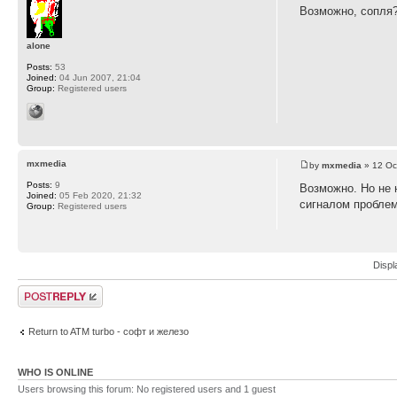
Возможно, сопля
alone
Posts:
53
Joined:
04 Jun 2007, 21:04
Group:
Registered users
mxmedia
by
mxmedia
» 12 Oc
Posts:
9
Возможно. Но не н
Joined:
05 Feb 2020, 21:32
сигналом проблем
Group:
Registered users
Displ
Post a reply
Return to ATM turbo - софт и железо
WHO IS ONLINE
Users browsing this forum: No registered users and 1 guest