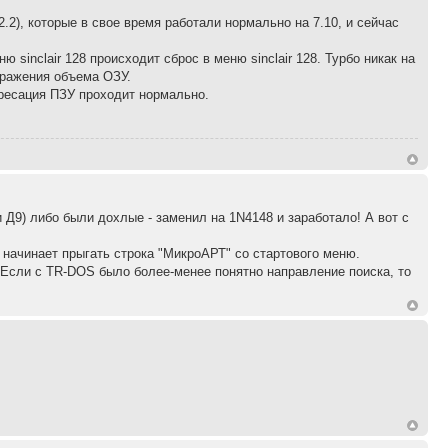
2.2), которые в свое время работали нормально на 7.10, и сейчас
 sinclair 128 происходит сброс в меню sinclair 128. Турбо никак на
бражения объема ОЗУ.
ресация ПЗУ проходит нормально.
 Д9) либо были дохлые - заменил на 1N4148 и заработало! А вот с
т начинает прыгать строка "МикроАРТ" со стартового меню.
? Если с TR-DOS было более-менее понятно направление поиска, то