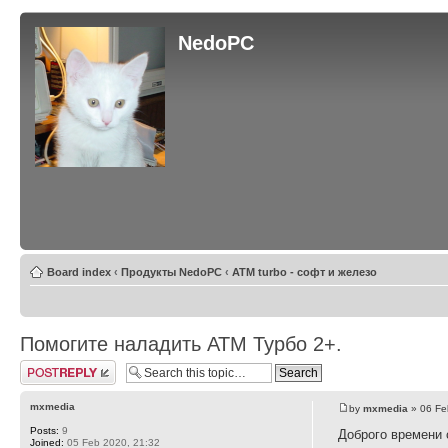
NedoPC
Board index
‹
Продукты NedoPC
‹
ATM turbo - софт и железо
Помогите наладить АТМ Турбо 2+.
Post a reply
mxmedia
by
mxmedia
» 06 Fe
Posts:
9
Доброго времени 
Joined:
05 Feb 2020, 21:32