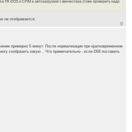
 в TR-DOS и CP/M и автозагрузкой с винчестера (тоже проверить надо
ню не отображается.
ечении примерно 5 минут. После нормализации при кратковременном
огу сообразить какую... Что примечательно - если D58 поставить