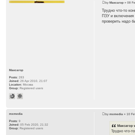
by
Максагор
» 08 Fe
Трудно что-то ко
ПЗУ и включения 
проверить надо б
Максагор
Posts:
283
Joined:
26 Apr 2010, 21:07
Location:
Москва
Group:
Registered users
mxmedia
by
mxmedia
» 10 Fe
Posts:
9
Joined:
05 Feb 2020, 21:32
Максагор 
Group:
Registered users
Трудно что-т