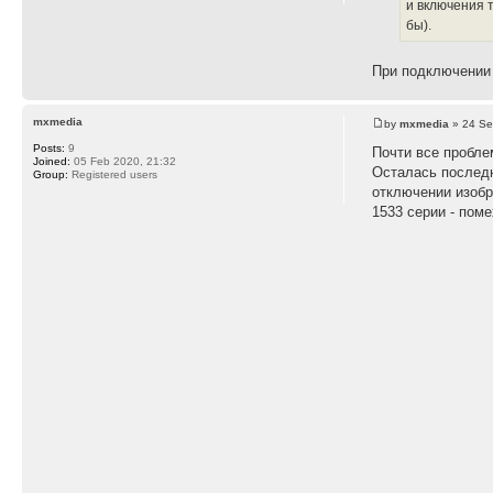
и включения 
бы).
При подключении 
mxmedia
by
mxmedia
» 24 Se
Posts:
9
Почти все пробле
Joined:
05 Feb 2020, 21:32
Осталась последн
Group:
Registered users
отключении изобр
1533 серии - поме