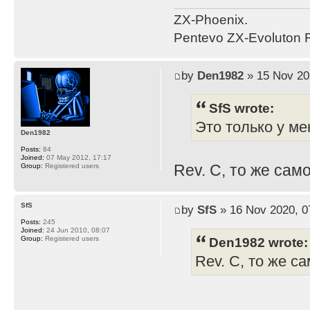
ZX-Phoenix.
Pentevo ZX-Evoluton R
by
Den1982
» 15 Nov 20
SfS wrote:
Это только у ме
Den1982
Posts:
84
Joined:
07 May 2012, 17:17
Rev. C, то же само
Group:
Registered users
SfS
by
SfS
» 16 Nov 2020, 0
Posts:
245
Joined:
24 Jun 2010, 08:07
Den1982 wrote:
Group:
Registered users
Rev. C, то же са