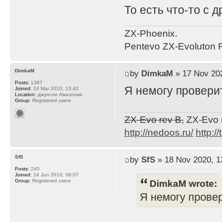
То есть что-то с 
ZX-Phoenix.
Pentevo ZX-Evoluton R
DimkaM
by
DimkaM
» 17 Nov 202
Posts:
1387
Я немогу проверит
Joined:
24 Mar 2010, 13:42
Location:
джунгли Амазонки
Group:
Registered users
ZX-Evo rev B,
ZX-Evo 
http://nedoos.ru/
http://
SfS
by
SfS
» 18 Nov 2020, 1
Posts:
245
Joined:
24 Jun 2010, 08:07
DimkaM wrote:
Group:
Registered users
Я немогу провер