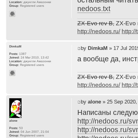
остальным читат
Location:
джунгли Амазонки
Group:
Registered users
nedoos.txt
ZX-Evo rev B,
ZX-Evo 
http://nedoos.ru/
http://
DimkaM
by
DimkaM
» 17 Jul 201
Posts:
1387
а вообще да, инст
Joined:
24 Mar 2010, 13:42
Location:
джунгли Амазонки
Group:
Registered users
ZX-Evo rev B,
ZX-Evo 
http://nedoos.ru/
http://
by
alone
» 25 Sep 2020,
Написаны следую
http://nedoos.ru/
alone
http://nedoos.ru/
Posts:
53
Joined:
04 Jun 2007, 21:04
Group:
Registered users