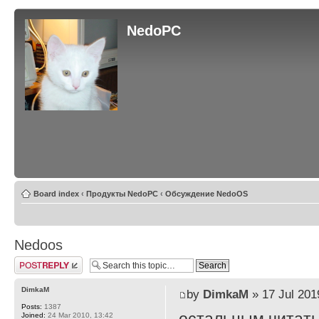
NedoPC
Board index
‹
Продукты NedoPC
‹
Обсуждение NedoOS
Nedoos
Post a reply
DimkaM
by
DimkaM
» 17 Jul 201
Posts:
1387
Joined:
24 Mar 2010, 13:42