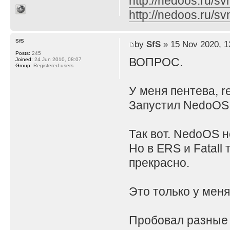
http://nedoos.ru/
http://nedoos.ru/
SfS
by
SfS
» 15 Nov 2020, 1
Posts:
245
ВОПРОС.
Joined:
24 Jun 2010, 08:07
Group:
Registered users
У меня пентева, r
Запустил NedoOS
Так вот. NedoOS н
Но в ERS и Fatall
прекрасно.
Это только у меня
Пробовал разные 