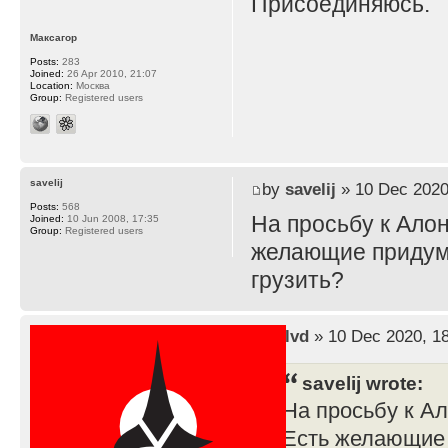
Присоединяюсь.
Максагор
Posts:
283
Joined:
26 Apr 2010, 21:07
Location:
Москва
Group:
Registered users
savelij
by
savelij
» 10 Dec 2020
Posts:
568
На просьбу к Ало
Joined:
10 Jun 2008, 17:35
Group:
Registered users
желающие придума
грузить?
by
lvd
» 10 Dec 2020, 1
savelij wrote:
На просьбу к А
Есть желающие 