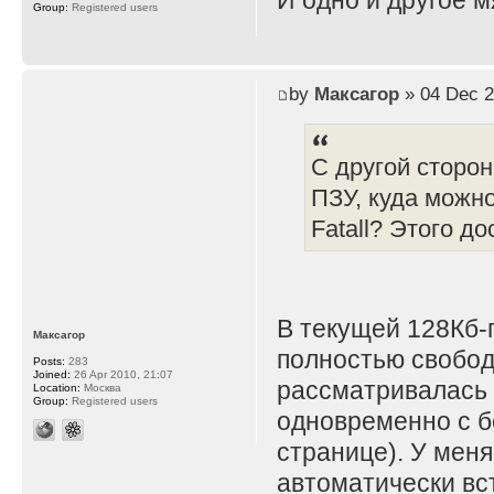
И одно и другое м
Group:
Registered users
by
Максагор
» 04 Dec 2
С другой сторон
ПЗУ, куда можно
Fatall? Этого д
В текущей 128Кб-
Максагор
полностью свобод
Posts:
283
Joined:
26 Apr 2010, 21:07
рассматривалась 
Location:
Москва
Group:
Registered users
одновременно с б
странице). У меня
автоматически вст