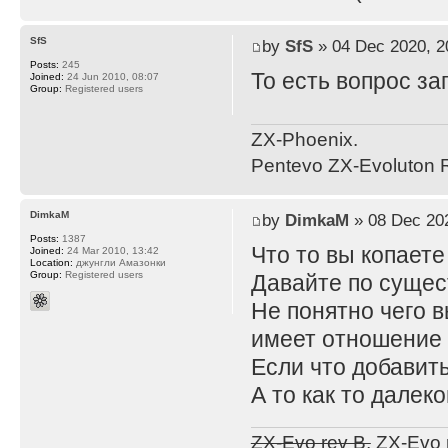
SfS
by
SfS
» 04 Dec 2020, 2
Posts:
245
То есть вопрос з
Joined:
24 Jun 2010, 08:07
Group:
Registered users
ZX-Phoenix.
Pentevo ZX-Evoluton R
DimkaM
by
DimkaM
» 08 Dec 202
Posts:
1387
Что то вы копаете 
Joined:
24 Mar 2010, 13:42
Location:
джунгли Амазонки
Group:
Registered users
Давайте по сущес
Не понятно чего в
имеет отношение 
Если что добавить
А то как то далек
ZX-Evo rev B,
ZX-Evo 