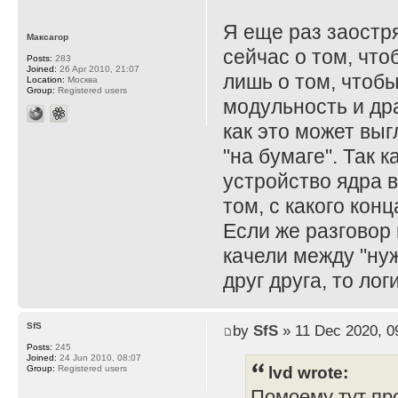
Я еще раз заостря
Максагор
сейчас о том, что
Posts:
283
Joined:
26 Apr 2010, 21:07
лишь о том, чтобы
Location:
Москва
Group:
Registered users
модульность и др
как это может выгл
"на бумаге". Так 
устройство ядра в
том, с какого кон
Если же разговор 
качели между "нуж
друг друга, то лог
SfS
by
SfS
» 11 Dec 2020, 0
Posts:
245
Joined:
24 Jun 2010, 08:07
lvd wrote:
Group:
Registered users
Помоему тут про