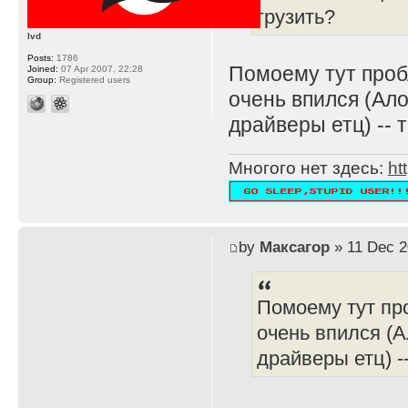
грузить?
lvd
Posts:
1786
Помоему тут пробл
Joined:
07 Apr 2007, 22:28
Group:
Registered users
очень впился (Ало
драйверы етц) -- т
Многого нет здесь:
ht
by
Максагор
» 11 Dec 2
Помоему тут про
очень впился (А
драйверы етц) --