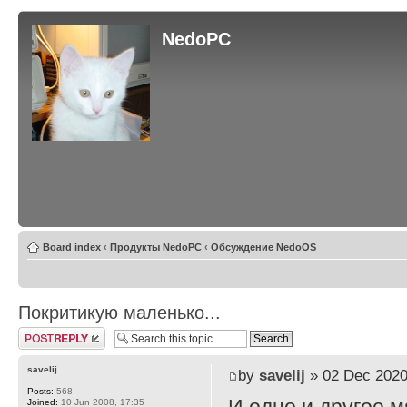
NedoPC
Board index
‹
Продукты NedoPC
‹
Обсуждение NedoOS
Покритикую маленько...
Post a reply
savelij
by
savelij
» 02 Dec 2020
Posts:
568
Joined:
10 Jun 2008, 17:35