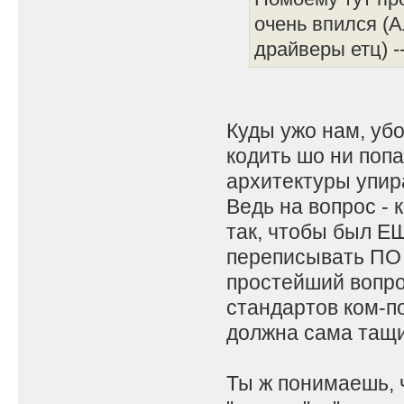
очень впился (А
драйверы етц) --
Куды ужо нам, убо
кодить шо ни попа
архитектуры упир
Ведь на вопрос - 
так, чтобы был Е
переписывать ПО п
простейший вопро
стандартов ком-п
должна сама тащи
Ты ж понимаешь, 