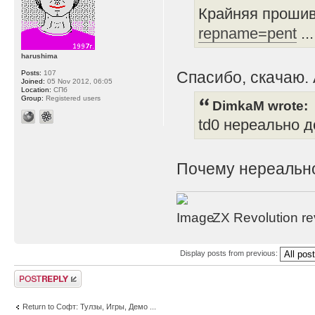
Крайняя прошив
repname=pent
..
harushima
Спасибо, скачаю. 
Posts:
107
Joined:
05 Nov 2012, 06:05
Location:
СПб
Group:
Registered users
DimkaM wrote:
td0 нереально д
Почему нереально
ZX Revolution r
Display posts from previous:
Post a reply
Return to Софт: Тулзы, Игры, Демо ...