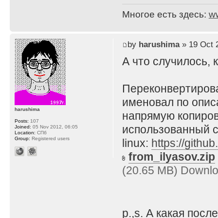
Многое есть здесь:
w
by
harushima
» 19 Oct 
А что случилось, 
Переконвертирова
именовал по описа
harushima
напрямую копирова
Posts:
107
использованный 
Joined:
05 Nov 2012, 06:05
Location:
СПб
Group:
Registered users
linux:
https://githu
from_ilyasov.zip
(20.65 MB) Downlo
p.,s. А какая пос