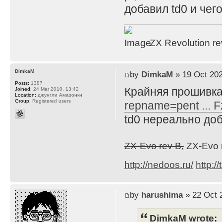
добавил td0 и чего
ZX Revolution r
DimkaM
by
DimkaM
» 19 Oct 202
Posts:
1387
Крайняя прошивка
Joined:
24 Mar 2010, 13:42
Location:
джунгли Амазонки
Group:
Registered users
repname=pent ... 
td0 нереально доб
ZX-Evo rev B,
ZX-Evo 
http://nedoos.ru/
http://
by
harushima
» 22 Oct 
DimkaM wrote: