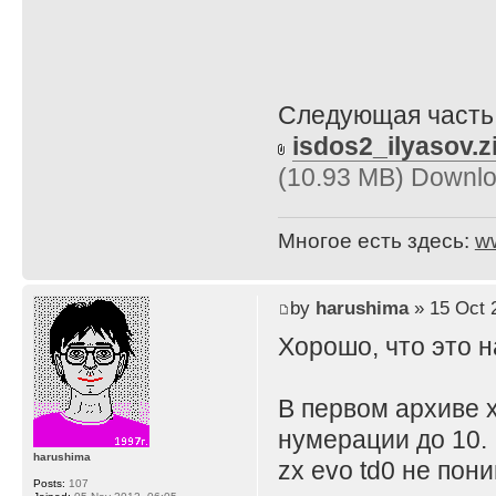
Следующая часть 
isdos2_ilyasov.z
(10.93 MB) Downlo
Многое есть здесь:
w
by
harushima
» 15 Oct 
Хорошо, что это н
В первом архиве 
нумерации до 10.
harushima
zx evo td0 не пон
Posts:
107