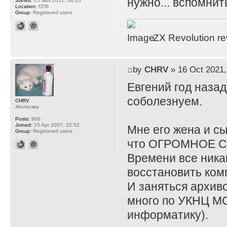
нужно... вспомнит
Joined:
05 Nov 2012, 06:05
Location:
СПб
Group:
Registered users
ZX Revolution r
by
CHRV
» 16 Oct 2021,
Евгений год назад
соболезнуем.
CHRV
Желесяка
Posts:
966
Joined:
15 Apr 2007, 22:52
Мне его жена и сы
Group:
Registered users
что ОГРОМНОЕ 
Времени все никак
восстановить комп
И заняться архиво
много по УКНЦ МС
информатику).