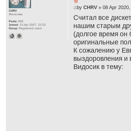
by
CHRV
» 08 Apr 2020,
CHRV
Желесяка
Считал все диске
Posts:
966
нашим старым др
Joined:
15 Apr 2007, 22:52
Group:
Registered users
(долгое время он
оригинальные пол
К сожалению у Ев
выздоровления и 
Видосик в тему: