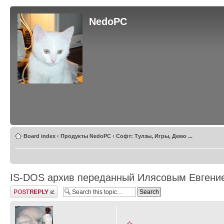
NedoPC
Board index
‹
Продукты NedoPC
‹
Софт: Тулзы, Игры, Демо ...
IS-DOS архив переданный Илясовым Евгени
Post a reply