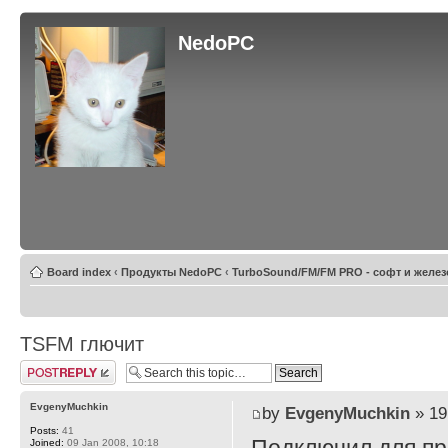
NedoPC
Board index
‹
Продукты NedoPC
‹
TurboSound/FM/FM PRO - софт и желез
TSFM глючит
Post a reply
EvgenyMuchkin
by
EvgenyMuchkin
» 19
Posts:
41
Joined:
09 Jan 2008, 10:18