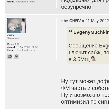
Подключил для пр
Group:
Registered users
безупречно!
by
CHRV
» 21 May 2022
EvgenyMuchkin
CHRV
Желесяка
Сообщение Evge
Posts:
966
Joined:
15 Apr 2007, 22:52
Group:
Registered users
Глючит сабж, п
в 3.5Мгц
Ну тут может дофи
ФМ часть и собст
Ну и возможно про
оптимизил по сиг