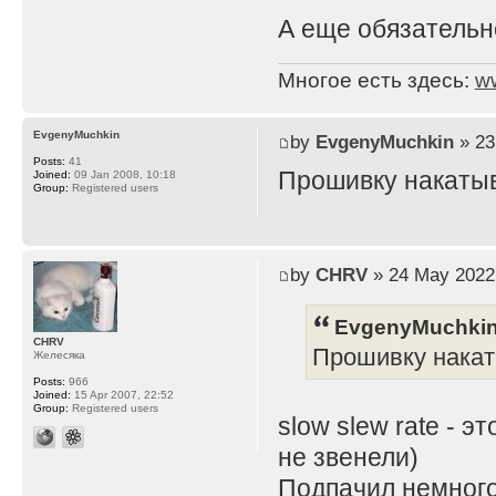
А еще обязательно
Многое есть здесь:
w
EvgenyMuchkin
by
EvgenyMuchkin
» 23
Posts:
41
Прошивку накатыва
Joined:
09 Jan 2008, 10:18
Group:
Registered users
by
CHRV
» 24 May 2022
EvgenyMuchkin
CHRV
Прошивку накаты
Желесяка
Posts:
966
Joined:
15 Apr 2007, 22:52
Group:
Registered users
slow slew rate - 
не звенели)
Подпачил немного