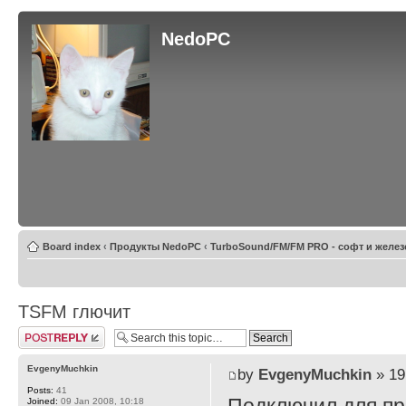
NedoPC
Board index
‹
Продукты NedoPC
‹
TurboSound/FM/FM PRO - софт и желез
TSFM глючит
Post a reply
EvgenyMuchkin
by
EvgenyMuchkin
» 19
Posts:
41
Joined:
09 Jan 2008, 10:18