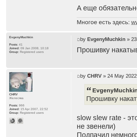
А еще обязательно
Многое есть здесь:
w
EvgenyMuchkin
by
EvgenyMuchkin
» 23
Posts:
41
Прошивку накатыва
Joined:
09 Jan 2008, 10:18
Group:
Registered users
by
CHRV
» 24 May 2022
EvgenyMuchkin
CHRV
Прошивку накаты
Желесяка
Posts:
966
Joined:
15 Apr 2007, 22:52
Group:
Registered users
slow slew rate - 
не звенели)
Подпачил немного