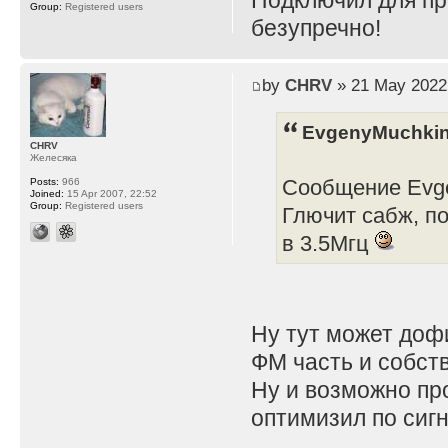
Подключил для пр
Group:
Registered users
безупречно!
by
CHRV
» 21 May 2022
EvgenyMuchkin
CHRV
Желесяка
Сообщение Evge
Posts:
966
Joined:
15 Apr 2007, 22:52
Group:
Registered users
Глючит сабж, п
в 3.5Мгц
Ну тут может дофи
ФМ часть и собст
Ну и возможно про
оптимизил по сиг