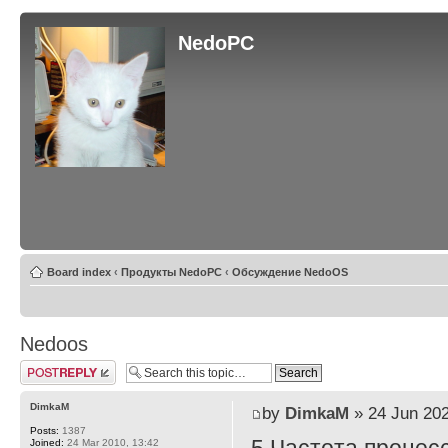
NedoPC
Board index
‹
Продукты NedoPC
‹
Обсуждение NedoOS
Nedoos
Post a reply
DimkaM
by
DimkaM
» 24 Jun 202
Posts:
1387
Joined:
24 Mar 2010, 13:42