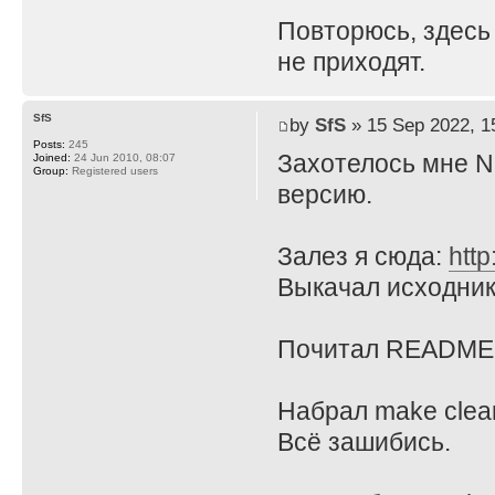
Повторюсь, здесь
не приходят.
SfS
by
SfS
» 15 Sep 2022, 1
Posts:
245
Захотелось мне N
Joined:
24 Jun 2010, 08:07
Group:
Registered users
версию.
Залез я сюда:
http
Выкачал исходник
Почитал README.l
Набрал make clean
Всё зашибись.