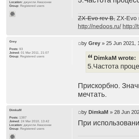
5.Частота процес
Location:
джунгли Амазонки
Group:
Registered users
ZX-Evo rev B,
ZX-Evo 
http://nedoos.ru/
http://
Grey
by
Grey
» 25 Jun 2021, 
Posts:
93
Joined:
01 Mar 2011, 21:07
DimkaM wrote:
Group:
Registered users
5.Частота проц
Прискорбно. Знач
мечтать.
DimkaM
by
DimkaM
» 28 Jun 202
Posts:
1387
При использовани
Joined:
24 Mar 2010, 13:42
Location:
джунгли Амазонки
Group:
Registered users