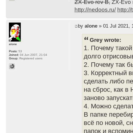
ZX-Evo rev B,
ZX-Evo 
http://nedoos.ru/
http://
by
alone
» 01 Jul 2021, 
Grey wrote:
alone
1. Почему тако
Posts:
53
долго отрисовыв
Joined:
04 Jun 2007, 21:04
Group:
Registered users
2. Почему так б
3. Корректный в
сделать либо пе
на сброс, как в
заново запускат
4. Можно сдела
В папке переби
всё по новой, с
папок и вспоми