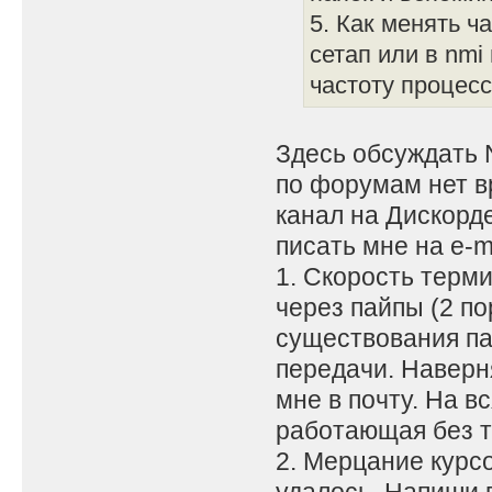
5. Как менять ча
сетап или в nmi
частоту процесс
Здесь обсуждать 
по форумам нет в
канал на Дискорд
писать мне на e-ma
1. Скорость терм
через пайпы (2 пор
существования па
передачи. Наверн
мне в почту. На в
работающая без те
2. Мерцание курс