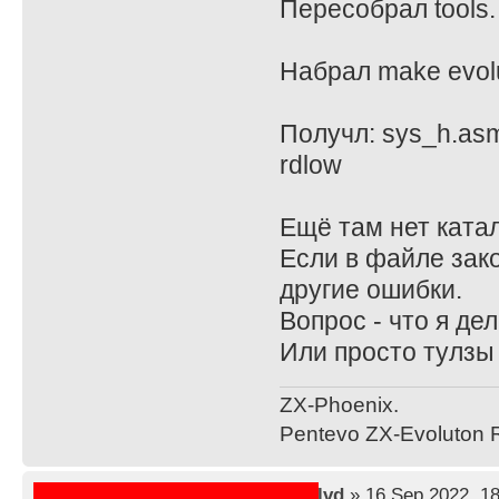
Пересобрал tools.
Набрал make evolu
Получл: sys_h.asm(1
rdlow
Ещё там нет катало
Если в файле зако
другие ошибки.
Вопрос - что я де
Или просто тулзы
ZX-Phoenix.
Pentevo ZX-Evoluton R
by
lvd
» 16 Sep 2022, 18