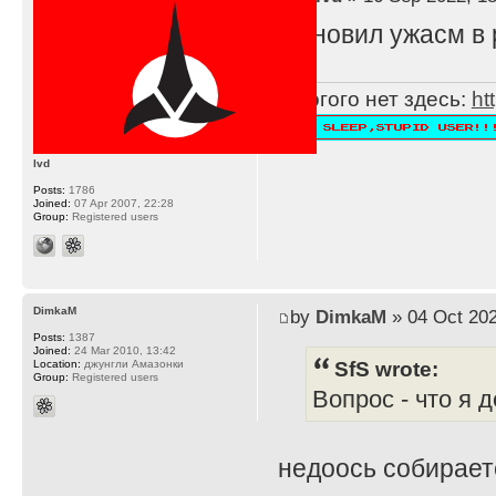
Обновил ужасм в 
Многого нет здесь:
ht
lvd
Posts:
1786
Joined:
07 Apr 2007, 22:28
Group:
Registered users
DimkaM
by
DimkaM
» 04 Oct 202
Posts:
1387
Joined:
24 Mar 2010, 13:42
SfS wrote:
Location:
джунгли Амазонки
Group:
Registered users
Вопрос - что я 
недоось собирает